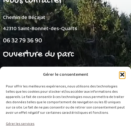
Nous contacter
Chemin de Bécajat
42310 Saint-Bonnet-des-Quarts
06 32 79 36 90
Ouverture du parc
Nous vous accueillons pendant les vacances de
Gérer le consentement
Pâques, d’été et de la Toussaint, ainsi que les week-
Pour offrir les meilleures expériences, nous utilisons des technologies
ends hors vacances scolaires et les jours fériés. En
telles que les cookies pour stocker et/ou accéder aux informations des
appareils. Le fait de consentir à ces technologies nous permettra de traiter
été, profitez du parc en continu de 10h30 à 19h ; le
des données telles que le comportement de navigation ou les ID uniques
sur ce site. Le fait de ne pas consentir ou de retirer son consentement peut
reste de la saison, ouverture l’après-midi de 14h à
avoir un effet négatif sur certaines caractéristiques et fonctions.
18h30. Les départs se font uniquement sur
Gérer les services
réservation téléphonique afin de vous garantir la