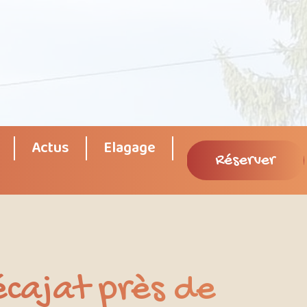
Actus
Elagage
Réserver
écajat près de