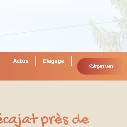
Actus
Elagage
Réserver
écajat près de