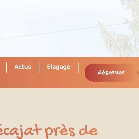
Actus
Elagage
Réserver
écajat près de